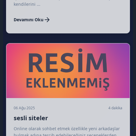
kendilerini ...
🎤
Devamını Oku
06 Ağu 2025
4 dakika
sesli siteler
Online olarak sohbet etmek özellikle yeni arkadaşlar
bulmak adına tercih edebileceğiniz seçeneklerden