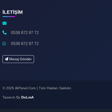
İLETİŞİM
0538 872 97 72
0538 872 97 72
Mesaj Gönder
💻
© 2025 ilkPanel.Com | Tüm Hakları Saklıdır.
⚡
🎧
Tasarım By
DoLmA