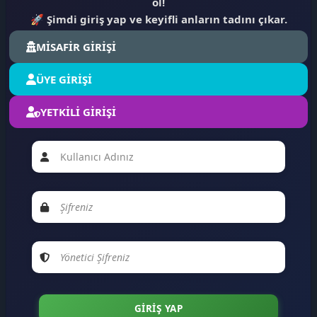
ol!
🚀
Şimdi giriş yap ve keyifli anların tadını çıkar.
MİSAFİR GİRİŞİ
ÜYE GİRİŞİ
YETKİLİ GİRİŞİ
😍