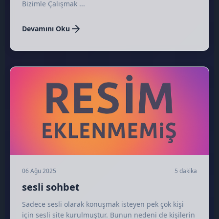
Bizimle Çalışmak ...
Devamını Oku
✉️
📢
🔊
06 Ağu 2025
5 dakika
⭐
sesli sohbet
Sadece sesli olarak konuşmak isteyen pek çok kişi
için sesli site kurulmuştur. Bunun nedeni de kişilerin