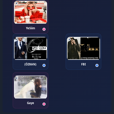
YeSiim
(ÖZKAN)
FBI
💖
💚
Gaye