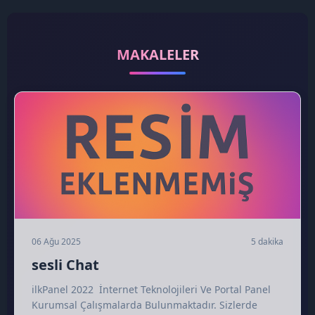
🎊
MAKALELER
06 Ağu 2025
5 dakika
sesli Chat
ilkPanel 2022 İnternet Teknolojileri Ve Portal Panel
Kurumsal Çalışmalarda Bulunmaktadır. Sizlerde