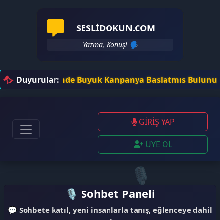
🎧
SESLIDOKUN.COM
Yazma, Konuş! 🗣️
 Sitelerinde Buyuk Kanpanya Baslatmıs Bulunuyoruz .. Si
Duyurular:
GİRİŞ YAP
ÜYE OL
🎙️
🎙️ Sohbet Paneli
💬
Sohbete katıl, yeni insanlarla tanış, eğlenceye dahil