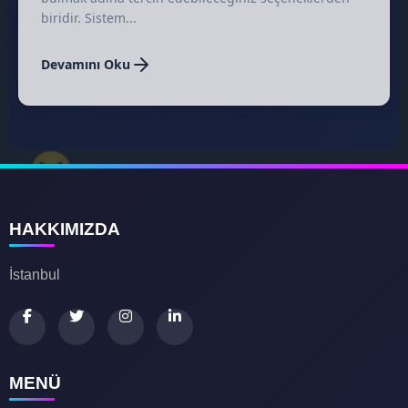
biridir. Sistem...
Devamını Oku
😆
HAKKIMIZDA
İstanbul
🌟
MENÜ